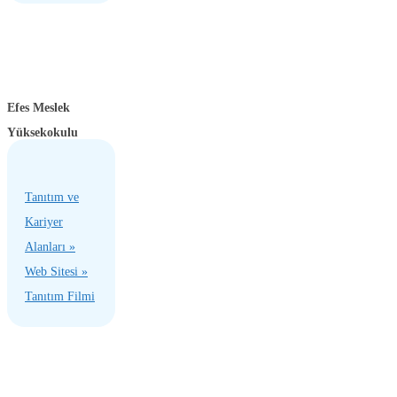
Efes Meslek
Yüksekokulu
Tanıtım ve
Kariyer
Alanları »
Web Sitesi »
Tanıtım Filmi