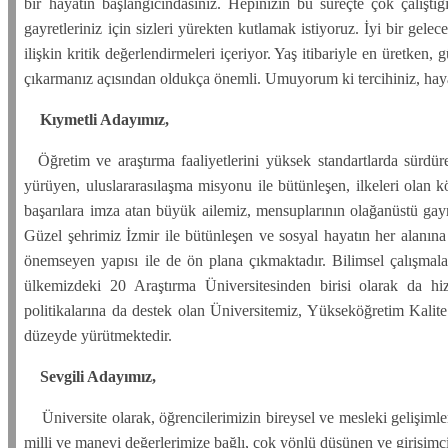
bir hayatın başlangıcındasınız. Hepinizin bu süreçte çok çalıştığ
gayretleriniz için sizleri yürekten kutlamak istiyoruz. İyi bir gele
ilişkin kritik değerlendirmeleri içeriyor. Yaş itibariyle en üretken,
çıkarmanız açısından oldukça önemli. Umuyorum ki tercihiniz, hayat
Kıymetli Adayımız,
Öğretim ve araştırma faaliyetlerini yüksek standartlarda sürdür
yürüyen, uluslararasılaşma misyonu ile bütünleşen, ilkeleri olan 
başarılara imza atan büyük ailemiz, mensuplarının olağanüstü gayre
Güzel şehrimiz İzmir ile bütünleşen ve sosyal hayatın her alanına 
önemseyen yapısı ile de ön plana çıkmaktadır. Bilimsel çalışmaları
ülkemizdeki 20 Araştırma Üniversitesinden birisi olarak da hi
politikalarına da destek olan Üniversitemiz, Yükseköğretim Kalit
düzeyde yürütmektedir.
Sevgili Adayımız,
Üniversite olarak, öğrencilerimizin bireysel ve mesleki gelişimle
milli ve manevi değerlerimize bağlı, çok yönlü düşünen ve girişimc