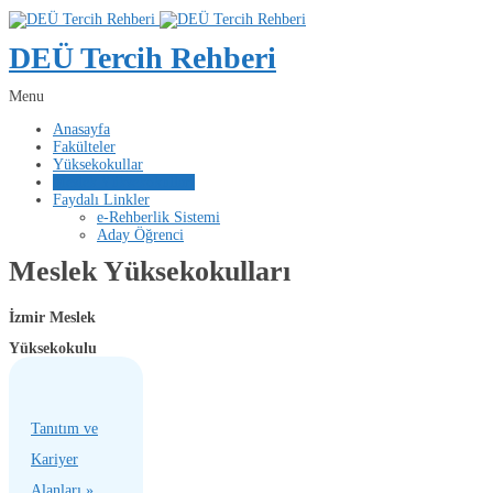
DEÜ Tercih Rehberi
Menu
Anasayfa
Fakülteler
Yüksekokullar
Meslek Yüksekokulları
Faydalı Linkler
e-Rehberlik Sistemi
Aday Öğrenci
Meslek Yüksekokulları
İzmir Meslek
Yüksekokulu
Tanıtım ve
Kariyer
Alanları »