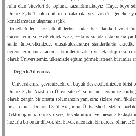
ruhu olan bireyleri de topluma kazandırmaktayız. Hayat boyu sür
Dokuz Eylül’lü olma bilincini aşılamaktayız. İzmir’in geneline ya
konaklamadan ulaşıma; sağlık
hizmetlerinden spor etkinliklerine kadar her alanda hizmet ür
öğrencilerimizi teşvik etmekte; staj ve burs konularında onlara yard
sahip üniversitemizde, ulusal/uluslararası standartlarda akred
öğrencilerimizin akademik birimlerimizdeki ve teknoloji üssüm
olarak Üniversitemiz, ülkemizde eğitim görmek istenen kurumlar ara
Değerli Adayımız,
Üniversitemiz, çevrenizdeki en büyük destekçilerinizden birisi o
Dokuz Eylül Araştırma Üniversitesi?” sorusunu kendinize sorduğ
olarak zengin bir ortamı solumanızın yanı sıra; sizlere yeni fikirle
fırsat olarak Dokuz Eylül Araştırma Üniversitesi, sizlere parlak
Rektörlüğümüz olmak üzere, hocalarımızın ve mesai arkadaşlarımı
huzurlu bir ömür diliyor, sizi büyük ailemizin bir parçası olmaya; D